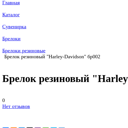
Главная
Каталог
Сувенирка
Брелоки
Брелоки резиновые
Брелок резиновый "Harley-Davidson" бр002
Брелок резиновый "Harley
0
Нет отзывов