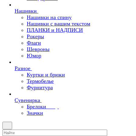
Нашивки
Нашивки на спину
Нашивки с вашим текстом
ПЛАНКИ и НАДПИСИ
Рокеры
Флаги
Шевроны
Юмор
Разное
Куртки и брюки
Термобелье
Фурнитура
Сувенирка
Брелоки
Значки