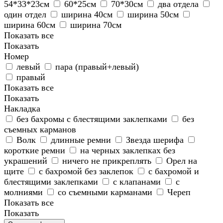
54*33*23см
60*25см
70*30см
два отдела
один отдел
ширина 40см
ширина 50см
ширина 60см
ширина 70см
Показать все
Показать
Номер
левый
пара (правый+левый)
правый
Показать все
Показать
Накладка
без бахромы с блестящими заклепками
без
съемных карманов
Волк
длинные ремни
Звезда шерифа
короткие ремни
на черных заклепках без
украшений
ничего не прикреплять
Орел на
щите
с бахромой без заклепок
с бахромой и
блестящими заклепками
с клапанами
с
молниями
со съемными карманами
Череп
Показать все
Показать