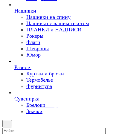
Нашивки
Нашивки на спину
Нашивки с вашим текстом
ПЛАНКИ и НАДПИСИ
Рокеры
Флаги
Шевроны
Юмор
Разное
Куртки и брюки
Термобелье
Фурнитура
Сувенирка
Брелоки
Значки