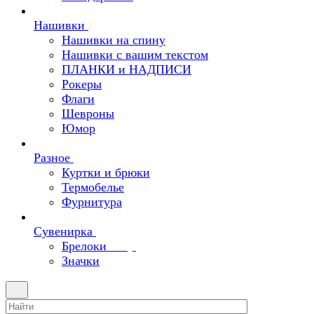
Нашивки
Нашивки на спину
Нашивки с вашим текстом
ПЛАНКИ и НАДПИСИ
Рокеры
Флаги
Шевроны
Юмор
Разное
Куртки и брюки
Термобелье
Фурнитура
Сувенирка
Брелоки
Значки