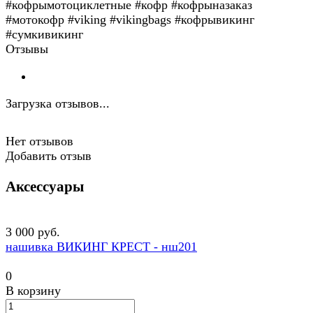
#кофрымотоциклетные #кофр #кофрыназаказ
#мотокофр #viking #vikingbags #кофрывикинг
#сумкивикинг
Отзывы
Загрузка отзывов...
Нет отзывов
Добавить отзыв
Аксессуары
3 000 руб.
нашивка ВИКИНГ КРЕСТ - нш201
0
В корзину