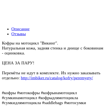
Описание
Отзывы
Кофры на мотоцикл "Викинг".
Натуральная кожа, задняя стенка и днище с боковинам
- оцинковка.
ЦЕНА ЗА ПАРУ!
Перемёты не идут в комплекте. Их нужно заказывать
отдельно:
http://imbiker.ru/catalog/kofry/peremyety/
#кофры #мотокофры #кофрынамотоцикл
#сумкинамотоцикл #кофрыдлямотоцикла
#сумкидлямотоцикла #saddlebags #мотосумки