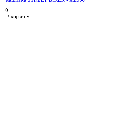
нашивка STREET BIKER - нш050
0
В корзину