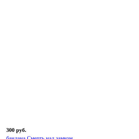
300 руб.
бандана Смерть над замком